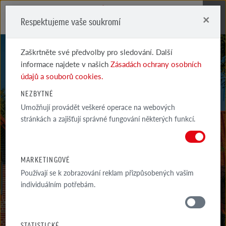
×
Respektujeme vaše soukromí
Me
Zaškrtněte své předvolby pro sledování. Další
informace najdete v našich
Zásadách ochrany osobních
údajů a souborů cookies.
NEZBYTNÉ
Umožňují provádět veškeré operace na webových
PIEMONT
stránkách a zajišťují správné fungování některých funkcí.
STŘEŠNÍ TAŠKA PIEMONT
MARKETINGOVÉ
Používají se k zobrazování reklam přizpůsobených vašim
individuálním potřebám.
MATERIÁLY
STATISTICKÉ