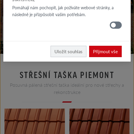
KE STAŽENÍ
Pomáhají nám pochopit, jak požíváte webové stránky, a
následně je přizpůsobit vašim potřebám.
KDE
KOUPIT
Střecha
Výrobky střecha
Uložit souhlas
Přijmout vše
STŘEŠNÍ TAŠKA PIEMONT
Posuvná pálená střešní taška ideální pro nové střechy a
rekonstrukce