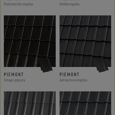
Podzimní list engoba
Hnědá engoba
PIEMONT
PIEMONT
Tobago glazura
Antracitová engoba