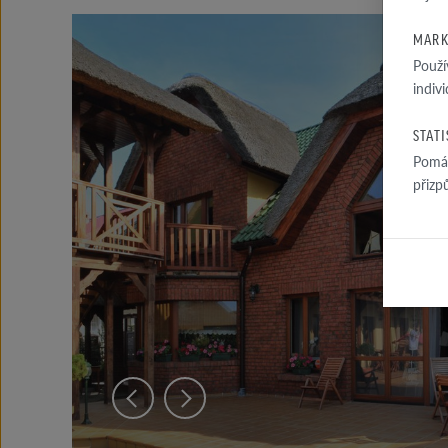
MARK
Použí
indiv
STAT
Pomáh
přizp