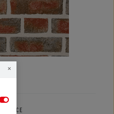
×
IFIKACE