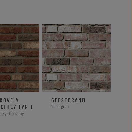
ROVÉ A
GEESTBRAND
AA
 CIHLY TYP I
Silbergrau
Grau 
ský stínovaný