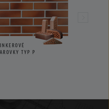
LINKEROVÉ
KLINKEROVÉ 
AROVKY TYP P
LÍCOVÉ CIHL
I