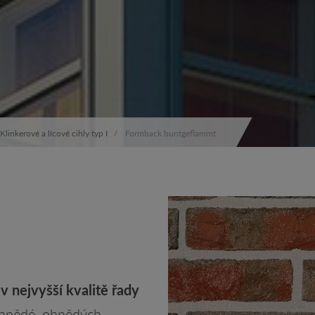
Klinkerové a lícové cihly typ I
Formback buntgeflammt
v nejvyšší kvalitě řady
-hnědé. ohnědých