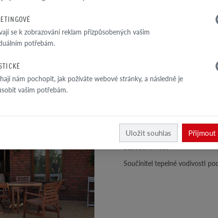
ETINGOVÉ
Perforace
vají se k zobrazování reklam přizpůsobených vašim
1
Velikost průřezové plochy otvor
iduálním potřebám.
/
3
Tloušťka obvodových žeber
ISTICKÉ
Objemová hmotnost
ají nám pochopit, jak požíváte webové stránky, a následně je
Hustota materiálu
ůsobit vašim potřebám.
Třída pevnosti v tlaku
Nasákavost
Stupnice tvrdosti wg Mohs
Uložit souhlas
Přijmout
Stálobarevnost
Součinitel tepelné vodivosti p