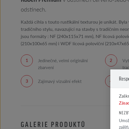
odstínech.
Každá cihla s touto rustikální texturou je unikát. Byl
tradičního stylu, navazující na stavby s tradičním n
jsou formáty : NF (240x115x71 mm), NF lícová polo
(210x100x65 mm) i WDF lícová poloviční (210x47x65
Jedinečné, velmi originální
Vyt
zbarvení
tra
Resp
Zajímavý vizuální efekt
Vyn
cih
Zaškr
Zásad
NEZB
Umožň
GALERIE PRODUKTŮ
zajiš