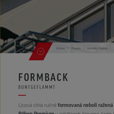
Röben
Fasáda
Vyrobky fasáda
FORMBACK
BUNTGEFLAMMT
Lícová cihla ručně
formovaná neboli ražená 
Röben Premium
v odstínech červeno-šedo