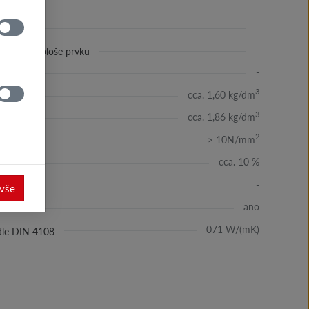
-
-
ů v ložné ploše prvku
-
3
cca. 1,60 kg/dm
3
cca. 1,86 kg/dm
2
> 10N/mm
cca. 10 %
-
 vše
ano
071 W/(mK)
odle DIN 4108