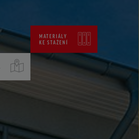
CENÍKY
CERTIFIKÁTY ZKP
MATERIÁLY
KE STAŽENÍ
T