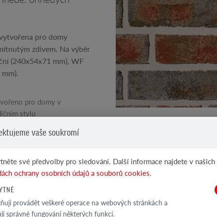
a vytvořena pro domy
eomítnutým zdivem. Na výběr
viční (240x54x71 mm), WF
 mm).
vořeno pro domy v
dičním stylu
VIZ DALŠÍ PRODUKTY
ektujeme vaše soukromí
ikající technické parametry
Klinkerové a lícové...
el
tněte své předvolby pro sledování. Další informace najdete v našich
ách ochrany osobních údajů a souborů cookies.
YTNÉ
ují provádět veškeré operace na webových stránkách a
TECHNICKÁ SPEC
ťují správné fungování některých funkcí.