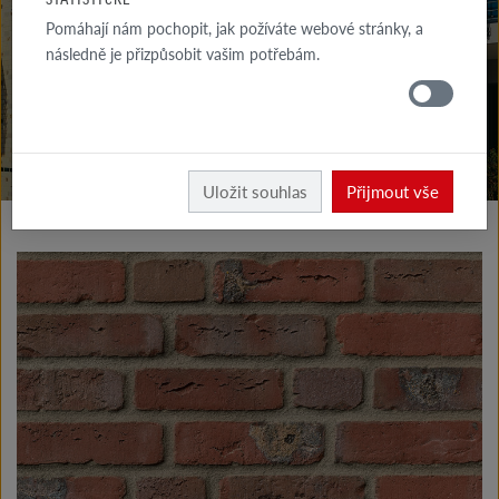
KE STAŽENÍ
Pomáhají nám pochopit, jak požíváte webové stránky, a
následně je přizpůsobit vašim potřebám.
KDE
KOUPIT
Vyrobky fasáda
Klinkerové a lícové cihly typ I
Uložit souhlas
Přijmout vše