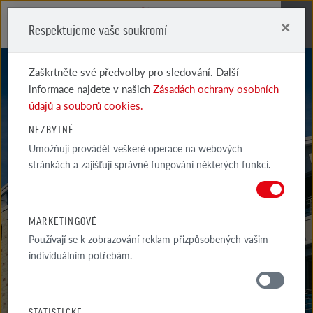
×
Respektujeme vaše soukromí
Me
Zaškrtněte své předvolby pro sledování. Další
informace najdete v našich
Zásadách ochrany osobních
údajů a souborů cookies.
NEZBYTNÉ
KLINKEROVÉ A LÍCOVÉ CIHLY
Umožňují provádět veškeré operace na webových
stránkách a zajišťují správné fungování některých funkcí.
TYP I
RETRO CZERWONONIEBIESKA CIENIOWANA
MARKETINGOVÉ
Používají se k zobrazování reklam přizpůsobených vašim
individuálním potřebám.
MATERIÁLY
STATISTICKÉ