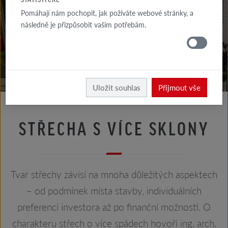
RADY
Pomáhají nám pochopit, jak požíváte webové stránky, a
FASÁDA
následně je přizpůsobit vašim potřebám.
RADY
STŘECHA
Rady střecha
Rady architekta
Uložit souhlas
Přijmout vše
STŘECHA S VÍCE SKLONY
Tvar střechy závisí na mnoha důležitých aspektech
– od podmínek místa stavby, individuálních
preferencí investora až po finanční možnosti. O
charakteru střech o více spádech hovoří ing. arch.