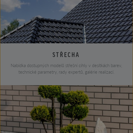
STŘECHA
Nabídka dostupných modelů střešní cihly v desítkách barev,
technické parametry, rady expertů, galérie realizací.