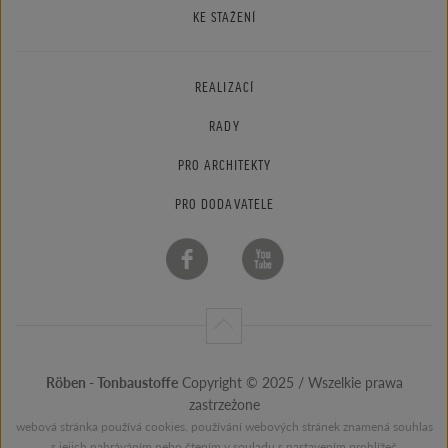
KE STAŽENÍ
REALIZACÍ
RADY
PRO ARCHITEKTY
PRO DODAVATELE
Röben - Tonbaustoffe
Copyright © 2025 / Wszelkie prawa
zastrzeżone
webová stránka používá cookies. používání webových stránek znamená souhlas
s jejich nahráváním nebo čtením v souladu s nastavením prohlížeč