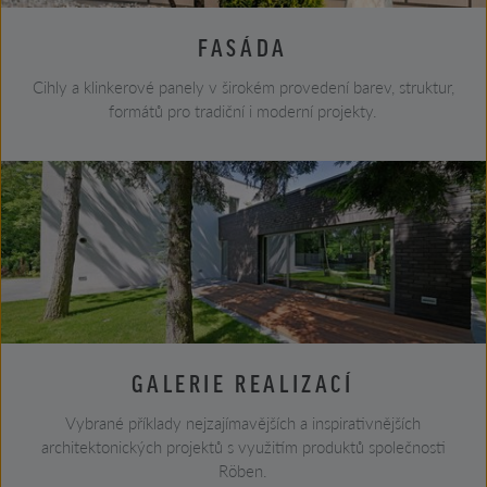
FASÁDA
Cihly a klinkerové panely v širokém provedení barev, struktur,
formátů pro tradiční i moderní projekty.
GALERIE REALIZACÍ
Vybrané příklady nejzajímavějších a inspirativnějších
architektonických projektů s využitím produktů společnosti
Röben.