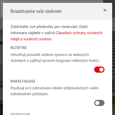
×
Respektujeme vaše soukromí
Me
Zaškrtněte své předvolby pro sledování. Další
informace najdete v našich
Zásadách ochrany osobních
údajů a souborů cookies.
NEZBYTNÉ
Umožňují provádět veškeré operace na webových
RADY
stránkách a zajišťují správné fungování některých funkcí.
ARCHITEKTA
MARKETINGOVÉ
Používají se k zobrazování reklam přizpůsobených vašim
individuálním potřebám.
RADY
OKOLÍ DOMU
STATISTICKÉ